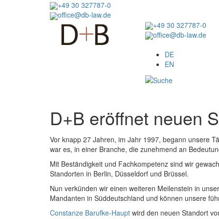
Direkt
+49 30 327787-0
zum
office@db-law.de
Inhalt
+49 30 327787-0
office@db-law.de
Menu
DE
EN
D+B eröffnet neuen S
Vor knapp 27 Jahren, im Jahr 1997, begann unsere Täti
war es, in einer Branche, die zunehmend an Bedeutun
Mit Beständigkeit und Fachkompetenz sind wir gewach
Standorten in Berlin, Düsseldorf und Brüssel.
Nun verkünden wir einen weiteren Meilenstein in unse
Mandanten in Süddeutschland und können unsere füh
Constanze Barufke-Haupt
wird den neuen Standort von 