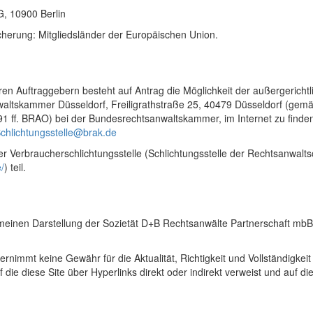
G, 10900 Berlin
cherung: Mitgliedsländer der Europäischen Union.
ren Auftraggebern besteht auf Antrag die Möglichkeit der außergericht
nwaltskammer Düsseldorf, Freiligrathstraße 25, 40479 Düsseldorf (gemä
 191 ff. BRAO) bei der Bundesrechtsanwaltskammer, im Internet zu fin
chlichtungsstelle@brak.de
r Verbraucherschlichtungsstelle (Schlichtungsstelle der Rechtsanwalts
/
) teil.
emeinen Darstellung der Sozietät D+B Rechtsanwälte Partnerschaft mb
immt keine Gewähr für die Aktualität, Richtigkeit und Vollständigkeit 
uf die diese Site über Hyperlinks direkt oder indirekt verweist und auf