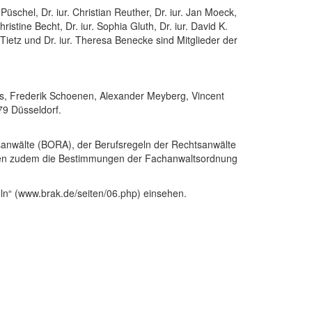
 Püschel, Dr. iur. Christian Reuther, Dr. iur. Jan Moeck,
stine Becht, Dr. iur. Sophia Gluth, Dr. iur. David K.
ietz und Dr. iur. Theresa Benecke sind Mitglieder der
kers, Frederik Schoenen, Alexander Meyberg, Vincent
79 Düsseldorf.
sanwälte (BORA), der Berufsregeln der Rechtsanwälte
lten zudem die Bestimmungen der Fachanwaltsordnung
n“ (www.brak.de/seiten/06.php) einsehen.