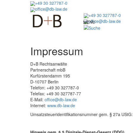
Direkt
+49 30 327787-0
zum
office@db-law.de
Inhalt
+49 30 327787-0
office@db-law.de
MENU
Impressum
D+B Rechtsanwälte
Partnerschaft mbB
Kurfürstendamm 195
D-10707 Berlin
Telefon: +49 30 327787-0
Telefax: +49 30 327787-77
E-Mail:
office@db-law.de
Internet:
www.db-law.de
Umsatzsteueridentifikationsnummer gem. § 27a USt
Hinweis gem. § 5 Digitale-Dienst-Gesetz (DDG)