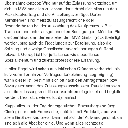
Übernahmekonzept: Wird nur auf die Zulassung verzichtet, um
sich im MVZ anstellen zu lassen, dann dreht sich alles um den
Praxiskaufvertrag und die Anstellungsverträge. Deren
Kernthemen sind meist zulassungsrechtliche oder
Besonderheiten bei der Auszahlung des Kaufpreises, z.B. in
Tranchen und unter ausgehandelten Bedingungen. Möchten Sie
darüber hinaus an der entstehenden MVZ-GmbH (rück-)beteiligt
werden, sind auch die Regelungen zur Beteiligung, also die
Satzung und etwaige Gesellschaftervereinbarungen äußerst
relevant. Gefragt ist hier juristisches wie steuerliches
Spezialistentum und zuletzt professionelle Erfahrung.
In aller Regel wird schon aus taktischen Gründen verhandelt bis
kurz vorm Termin zur Vertragsunterzeichnung (sog. Signing);
wann dieser ist, bestimmt sich oft nach den Antragsfristen bzw.
Sitzungsterminen des Zulassungsausschusses. Parallel müssen
also die zulassungsrechtlichen Verfahren eingeleitet und begleitet
werden. Liest sich, wie es ist: dynamisch.
Klappt alles, ist der Tag der eigentlichen Praxisübergabe (sog.
Closing) nur noch Formsache, natürlich mit Protokoll, aber vor
allem fließt der Kaufpreis. Dann hat sich der Aufwand gelohnt, da
sind sich alle Abgeber einig. Und wenn alles rechtzeitig