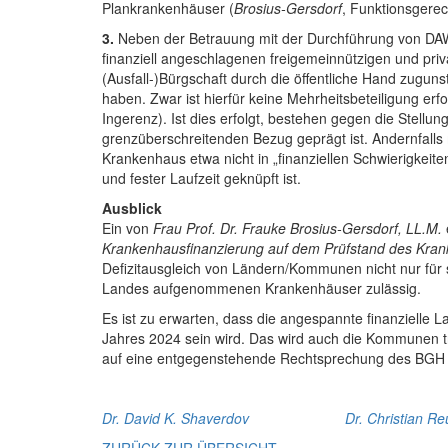
Plankrankenhäuser (
Brosius-Gersdorf
, Funktionsgere
3.
Neben der Betrauung mit der Durchführung von DAWI-
finanziell angeschlagenen freigemeinnützigen und p
(Ausfall-)Bürgschaft durch die öffentliche Hand zugu
haben. Zwar ist hierfür keine Mehrheitsbeteiligung e
Ingerenz). Ist dies erfolgt, bestehen gegen die Stellu
grenzüberschreitenden Bezug geprägt ist. Andernfalls m
Krankenhaus etwa nicht in „finanziellen Schwierigkeit
und fester Laufzeit geknüpft ist.
Ausblick
Ein von
Frau Prof. Dr. Frauke Brosius-Gersdorf, LL.M.
Krankenhausfinanzierung auf dem Prüfstand des Kran
Defizitausgleich von Ländern/Kommunen nicht nur für st
Landes aufgenommenen Krankenhäuser zulässig.
Es ist zu erwarten, dass die angespannte finanzielle
Jahres 2024 sein wird. Das wird auch die Kommunen tr
auf eine entgegenstehende Rechtsprechung des BGH (
Dr. David K. Shaverdov
Dr. Christian Re
ZURÜCK ZUR ÜBERSICHT