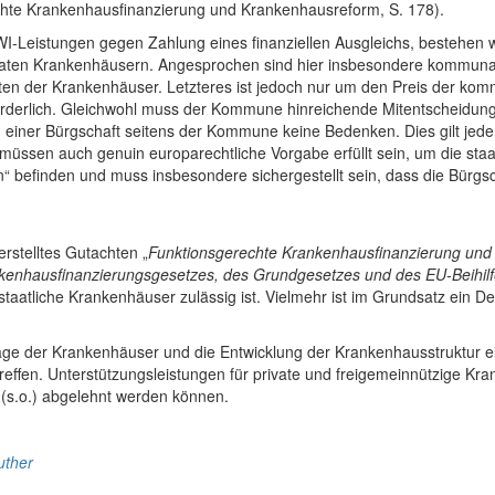
chte Krankenhausfinanzierung und Krankenhausreform, S. 178).
Leistungen gegen Zahlung eines finanziellen Ausgleichs, bestehen we
rivaten Krankenhäusern. Angesprochen sind hier insbesondere kommun
nsten der Krankenhäuser. Letzteres ist jedoch nur um den Preis der ko
rforderlich. Gleichwohl muss der Kommune hinreichende Mitentscheidun
ng einer Bürgschaft seitens der Kommune keine Bedenken. Dies gilt jed
üssen auch genuin europarechtliche Vorgabe erfüllt sein, um die staatli
en“ befinden und muss insbesondere sichergestellt sein, dass die Bürgs
erstelltes Gutachten „
Funktionsgerechte Krankenhausfinanzierung und
kenhausfinanzierungsgesetzes, des Grundgesetzes und des EU-Beihilf
aatliche Krankenhäuser zulässig ist. Vielmehr ist im Grundsatz ein Def
 Lage der Krankenhäuser und die Entwicklung der Krankenhausstruktur 
effen. Unterstützungsleistungen für private und freigemeinnützige Kr
s.o.) abgelehnt werden können.
uther