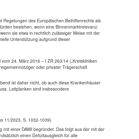
 Regelungen des Europäischen Beihilfenrechts als
 Hürden bestehen, wenn eine Binnenmarktrelevanz
enn sie etwa in rechtlich zulässiger Weise mit der
ielle Unterstützung aufgrund dieser
GH vom 24. März 2016 – I ZR 263/14 („Kreiskliniken
reigemeinnütziger oder privater Trägerschaft
bend ist daher nicht, ob auch diese Krankenhäuser
muss. Leitplanken sind insbesondere
s 11/2023, S. 1032-1039).
it einer DAWI begründet. Das folgt aus der mit der
ätzlich einen Defizitausgleich für alle