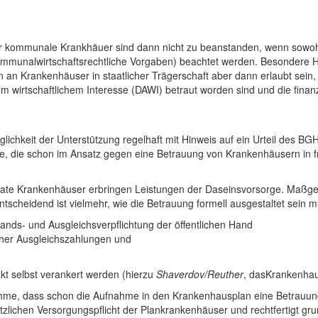
r kommunale Krankhäuer sind dann nicht zu beanstanden, wenn sowohl
kommunalwirtschaftsrechtliche Vorgaben) beachtet werden. Besondere
n Krankenhäuser in staatlicher Trägerschaft aber dann erlaubt sein, w
 wirtschaftlichem Interesse (DAWI) betraut worden sind und die finanz
öglichkeit der Unterstützung regelhaft mit Hinweis auf ein Urteil des B
de, die schon im Ansatz gegen eine Betrauung von Krankenhäusern in f
ivate Krankenhäuser erbringen Leistungen der Daseinsvorsorge. Maßge
tscheidend ist vielmehr, wie die Betrauung formell ausgestaltet sein 
tands- und Ausgleichsverpflichtung der öffentlichen Hand
icher Ausgleichszahlungen und
 selbst verankert werden (hierzu
Shaverdov/Reuther
, dasKrankenhau
me, dass schon die Aufnahme in den Krankenhausplan eine Betrauung m
hen Versorgungspflicht der Plankrankenhäuser und rechtfertigt grunds