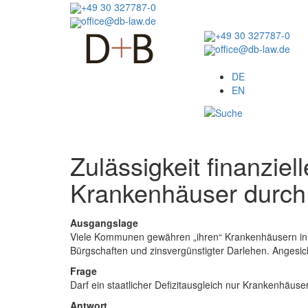
Direkt
+49 30 327787-0
zum
office@db-law.de
Inhalt
+49 30 327787-0
office@db-law.de
Menu
DE
EN
Zulässigkeit finanziel
Krankenhäuser durch
Ausgangslage
Viele Kommunen gewähren „ihren“ Krankenhäusern in öff
Bürgschaften und zinsvergünstigter Darlehen. Angesich
Frage
Darf ein staatlicher Defizitausgleich nur Krankenhäuse
Antwort