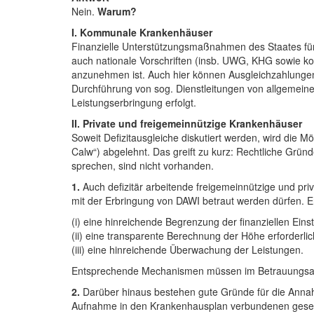
Nein.
Warum?
I. Kommunale Krankenhäuser
Finanzielle Unterstützungsmaßnahmen des Staates fü
auch nationale Vorschriften (insb. UWG, KHG sowie 
anzunehmen ist. Auch hier können Ausgleichzahlungen a
Durchführung von sog. Dienstleitungen von allgemeinem
Leistungserbringung erfolgt.
II. Private und freigemeinnützige Krankenhäuser
Soweit Defizitausgleiche diskutiert werden, wird die M
Calw“) abgelehnt. Das greift zu kurz: Rechtliche Grün
sprechen, sind nicht vorhanden.
1.
Auch defizitär arbeitende freigemeinnützige und pr
mit der Erbringung von DAWI betraut werden dürfen. En
(i) eine hinreichende Begrenzung der finanziellen Eins
(ii) eine transparente Berechnung der Höhe erforderl
(iii) eine hinreichende Überwachung der Leistungen.
Entsprechende Mechanismen müssen im Betrauungsakt
2.
Darüber hinaus bestehen gute Gründe für die Annah
Aufnahme in den Krankenhausplan verbundenen gesetzlic