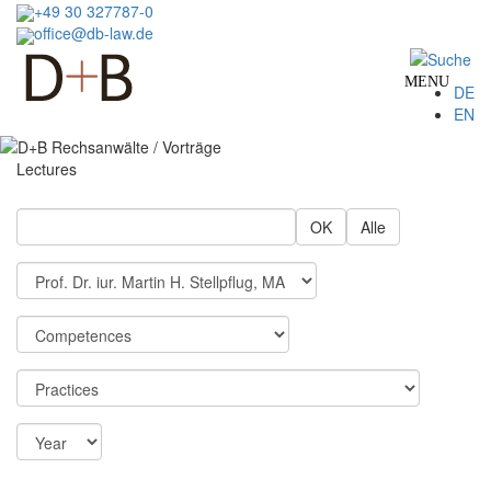
Skip
+49 30 327787-0
to
office@db-law.de
main
content
MENU
DE
EN
Lectures
OK
Alle