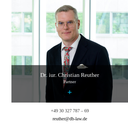
Dr. iur. Christian Reuther
Partner
+
Dr. iur. Thomas Bohle
+49 30 327 787 – 69
Counsel
reuther@db-law.de
+