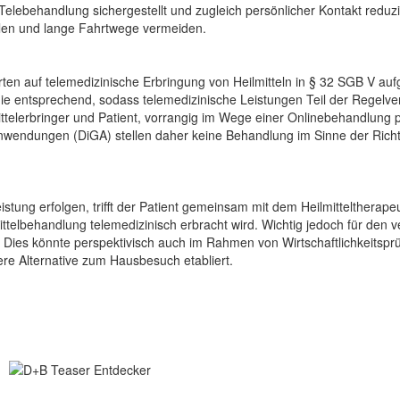
Telebehandlung sichergestellt und zugleich persönlicher Kontakt reduzi
llen und lange Fahrtwege vermeiden.
erten auf telemedizinische Erbringung von Heilmitteln in § 32 SGB V 
inie entsprechend, sodass telemedizinische Leistungen Teil der Regel
elerbringer und Patient, vorrangig im Wege einer Onlinebehandlung pe
wendungen (DiGA) stellen daher keine Behandlung im Sinne der Richtlin
istung erfolgen, trifft der Patient gemeinsam mit dem Heilmitteltherape
telbehandlung telemedizinisch erbracht wird. Wichtig jedoch für den 
. Dies könnte perspektivisch auch im Rahmen von Wirtschaftlichkeitsp
re Alternative zum Hausbesuch etabliert.