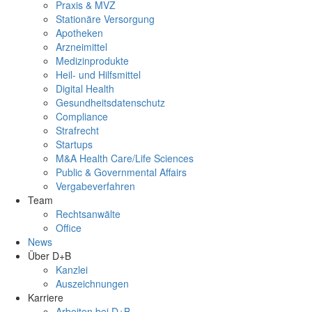
Praxis & MVZ
Stationäre Versorgung
Apotheken
Arzneimittel
Medizinprodukte
Heil- und Hilfsmittel
Digital Health
Gesundheitsdatenschutz
Compliance
Strafrecht
Startups
M&A Health Care/Life Sciences
Public & Governmental Affairs
Vergabeverfahren
Team
Rechtsanwälte
Office
News
Über D+B
Kanzlei
Auszeichnungen
Karriere
Arbeiten bei D+B